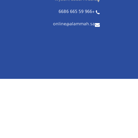
Riyadh, Saudi Arabia
+966 59 665 6686
online@alammah.sa
+966 59 665 6686
رَبيّة
تسجيل الدخول